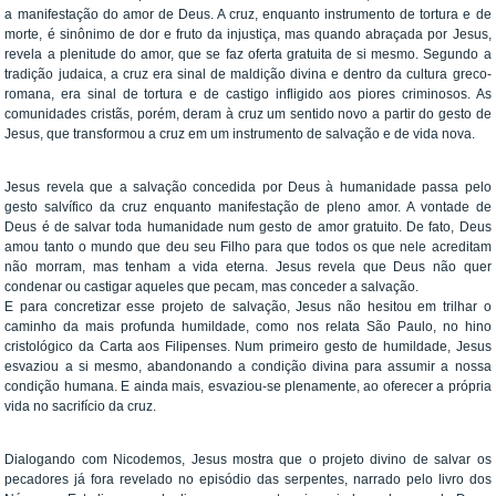
a manifestação do amor de Deus. A cruz, enquanto instrumento de tortura e de
morte, é sinônimo de dor e fruto da injustiça, mas quando abraçada por Jesus,
revela a plenitude do amor, que se faz oferta gratuita de si mesmo. Segundo a
tradição judaica, a cruz era sinal de maldição divina e dentro da cultura greco-
romana, era sinal de tortura e de castigo infligido aos piores criminosos. As
comunidades cristãs, porém, deram à cruz um sentido novo a partir do gesto de
Jesus, que transformou a cruz em um instrumento de salvação e de vida nova.
Jesus revela que a salvação concedida por Deus à humanidade passa pelo
gesto salvífico da cruz enquanto manifestação de pleno amor. A vontade de
Deus é de salvar toda humanidade num gesto de amor gratuito. De fato, Deus
amou tanto o mundo que deu seu Filho para que todos os que nele acreditam
não morram, mas tenham a vida eterna. Jesus revela que Deus não quer
condenar ou castigar aqueles que pecam, mas conceder a salvação.
E para concretizar esse projeto de salvação, Jesus não hesitou em trilhar o
caminho da mais profunda humildade, como nos relata São Paulo, no hino
cristológico da Carta aos Filipenses. Num primeiro gesto de humildade, Jesus
esvaziou a si mesmo, abandonando a condição divina para assumir a nossa
condição humana. E ainda mais, esvaziou-se plenamente, ao oferecer a própria
vida no sacrifício da cruz.
Dialogando com Nicodemos, Jesus mostra que o projeto divino de salvar os
pecadores já fora revelado no episódio das serpentes, narrado pelo livro dos