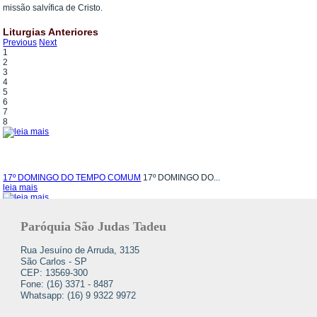
missão salvífica de Cristo.
Liturgias Anteriores
Previous
Next
1
2
3
4
5
6
7
8
17º DOMINGO DO TEMPO COMUM
17º DOMINGO DO...
leia mais
Paróquia São Judas Tadeu
16º DOMINGO DO TEMPO COMUM
16º DOMINGO DO...
Rua Jesuíno de Arruda, 3135
leia mais
São Carlos - SP
CEP: 13569-300
Fone: (16) 3371 - 8487
Whatsapp: (16) 9 9322 9972
15º DOMINGO DO TEMPO COMUM
15º DOMINGO DO...