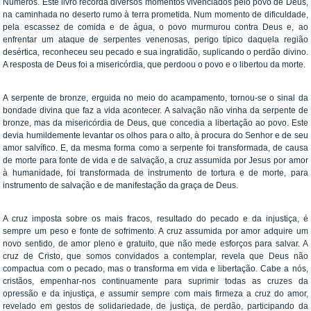
Números. Este livro recorda diversos momentos vivenciados pelo povo de Deus,
na caminhada no deserto rumo à terra prometida. Num momento de dificuldade,
pela escassez de comida e de água, o povo murmurou contra Deus e, ao
enfrentar um ataque de serpentes venenosas, perigo típico daquela região
desértica, reconheceu seu pecado e sua ingratidão, suplicando o perdão divino.
A resposta de Deus foi a misericórdia, que perdoou o povo e o libertou da morte.
A serpente de bronze, erguida no meio do acampamento, tornou-se o sinal da
bondade divina que faz a vida acontecer. A salvação não vinha da serpente de
bronze, mas da misericórdia de Deus, que concedia a libertação ao povo. Este
devia humildemente levantar os olhos para o alto, à procura do Senhor e de seu
amor salvífico. E, da mesma forma como a serpente foi transformada, de causa
de morte para fonte de vida e de salvação, a cruz assumida por Jesus por amor
à humanidade, foi transformada de instrumento de tortura e de morte, para
instrumento de salvação e de manifestação da graça de Deus.
A cruz imposta sobre os mais fracos, resultado do pecado e da injustiça, é
sempre um peso e fonte de sofrimento. A cruz assumida por amor adquire um
novo sentido, de amor pleno e gratuito, que não mede esforços para salvar. A
cruz de Cristo, que somos convidados a contemplar, revela que Deus não
compactua com o pecado, mas o transforma em vida e libertação. Cabe a nós,
cristãos, empenhar-nos continuamente para suprimir todas as cruzes da
opressão e da injustiça, e assumir sempre com mais firmeza a cruz do amor,
revelado em gestos de solidariedade, de justiça, de perdão, participando da