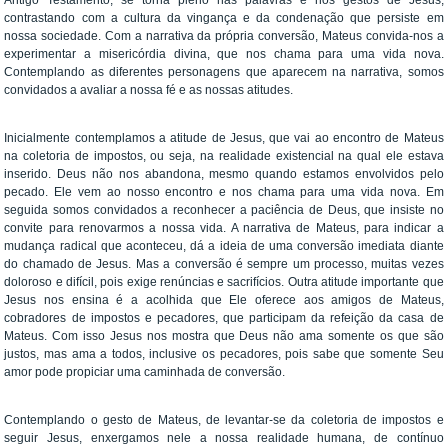
Antigo Testamento, se torna pleno nas palavras e nos gestos de Jesus,
contrastando com a cultura da vingança e da condenação que persiste em
nossa sociedade. Com a narrativa da própria conversão, Mateus convida-nos a
experimentar a misericórdia divina, que nos chama para uma vida nova.
Contemplando as diferentes personagens que aparecem na narrativa, somos
convidados a avaliar a nossa fé e as nossas atitudes.
Inicialmente contemplamos a atitude de Jesus, que vai ao encontro de Mateus
na coletoria de impostos, ou seja, na realidade existencial na qual ele estava
inserido. Deus não nos abandona, mesmo quando estamos envolvidos pelo
pecado. Ele vem ao nosso encontro e nos chama para uma vida nova. Em
seguida somos convidados a reconhecer a paciência de Deus, que insiste no
convite para renovarmos a nossa vida. A narrativa de Mateus, para indicar a
mudança radical que aconteceu, dá a ideia de uma conversão imediata diante
do chamado de Jesus. Mas a conversão é sempre um processo, muitas vezes
doloroso e difícil, pois exige renúncias e sacrifícios. Outra atitude importante que
Jesus nos ensina é a acolhida que Ele oferece aos amigos de Mateus,
cobradores de impostos e pecadores, que participam da refeição da casa de
Mateus. Com isso Jesus nos mostra que Deus não ama somente os que são
justos, mas ama a todos, inclusive os pecadores, pois sabe que somente Seu
amor pode propiciar uma caminhada de conversão.
Contemplando o gesto de Mateus, de levantar-se da coletoria de impostos e
seguir Jesus, enxergamos nele a nossa realidade humana, de contínuo