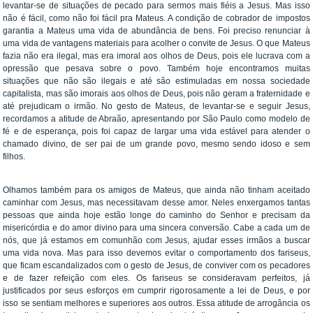
levantar-se de situações de pecado para sermos mais fiéis a Jesus. Mas isso
não é fácil, como não foi fácil pra Mateus. A condição de cobrador de impostos
garantia a Mateus uma vida de abundância de bens. Foi preciso renunciar à
uma vida de vantagens materiais para acolher o convite de Jesus. O que Mateus
fazia não era ilegal, mas era imoral aos olhos de Deus, pois ele lucrava com a
opressão que pesava sobre o povo. Também hoje encontramos muitas
situações que não são ilegais e até são estimuladas em nossa sociedade
capitalista, mas são imorais aos olhos de Deus, pois não geram a fraternidade e
até prejudicam o irmão. No gesto de Mateus, de levantar-se e seguir Jesus,
recordamos a atitude de Abraão, apresentando por São Paulo como modelo de
fé e de esperança, pois foi capaz de largar uma vida estável para atender o
chamado divino, de ser pai de um grande povo, mesmo sendo idoso e sem
filhos.
Olhamos também para os amigos de Mateus, que ainda não tinham aceitado
caminhar com Jesus, mas necessitavam desse amor. Neles enxergamos tantas
pessoas que ainda hoje estão longe do caminho do Senhor e precisam da
misericórdia e do amor divino para uma sincera conversão. Cabe a cada um de
nós, que já estamos em comunhão com Jesus, ajudar esses irmãos a buscar
uma vida nova. Mas para isso devemos evitar o comportamento dos fariseus,
que ficam escandalizados com o gesto de Jesus, de conviver com os pecadores
e de fazer refeição com eles. Os fariseus se consideravam perfeitos, já
justificados por seus esforços em cumprir rigorosamente a lei de Deus, e por
isso se sentiam melhores e superiores aos outros. Essa atitude de arrogância os