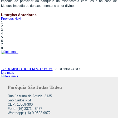
impedia de participar do banquete da misericórdia com Jesus na casa de
Mateus, impedia-os de experimentar o amor divino.
Liturgias Anteriores
Previous
Next
1
2
3
4
5
6
7
8
17º DOMINGO DO TEMPO COMUM
17º DOMINGO DO...
leia mais
Paróquia São Judas Tadeu
16º DOMINGO DO TEMPO COMUM
16º DOMINGO DO...
Rua Jesuíno de Arruda, 3135
leia mais
São Carlos - SP
CEP: 13569-300
Fone: (16) 3371 - 8487
Whatsapp: (16) 9 9322 9972